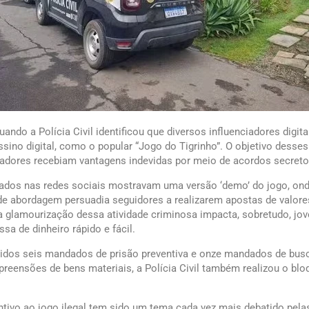
ando a Polícia Civil identificou que diversos influenciadores digit
sino digital, como o popular “Jogo do Tigrinho”. O objetivo desse
iadores recebiam vantagens indevidas por meio de acordos secret
cados nas redes sociais mostravam uma versão ‘demo’ do jogo, ond
o de abordagem persuadia seguidores a realizarem apostas de valo
 glamourização dessa atividade criminosa impacta, sobretudo, jov
a de dinheiro rápido e fácil.
idos seis mandados de prisão preventiva e onze mandados de busca
preensões de bens materiais, a Polícia Civil também realizou o b
ntivo ao jogo ilegal tem sido um tema cada vez mais debatido pelas