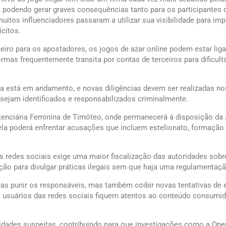
, podendo gerar graves consequências tanto para os participantes
uitos influenciadores passaram a utilizar sua visibilidade para imp
ícitos.
ceiro para os apostadores, os jogos de azar online podem estar li
mas frequentemente transita por contas de terceiros para dificulta
da está em andamento, e novas diligências devem ser realizadas no
sejam identificados e responsabilizados criminalmente.
itenciária Feminina de Timóteo, onde permanecerá à disposição da 
la poderá enfrentar acusações que incluem estelionato, formação 
as redes sociais exige uma maior fiscalização das autoridades sobr
ção para divulgar práticas ilegais sem que haja uma regulamentaçã
nas punir os responsáveis, mas também coibir novas tentativas de
os usuários das redes sociais fiquem atentos ao conteúdo consumi
vidades suspeitas, contribuindo para que investigações como a Op