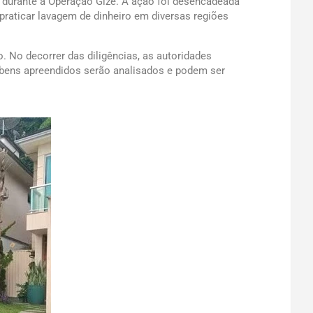
u, durante a Operação Gizé. A ação foi desencadeada
praticar lavagem de dinheiro em diversas regiões
. No decorrer das diligências, as autoridades
 Os bens apreendidos serão analisados e podem ser