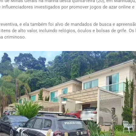
Civil de Minas Gerais na manhã desta quinta-feira (20), em Manhuaç
influenciadores investigados por promover jogos de azar online e 
preventiva, e ela também foi alvo de mandados de busca e apreensão
 itens de alto valor, incluindo relógios, óculos e bolsas de grife.
a criminoso.