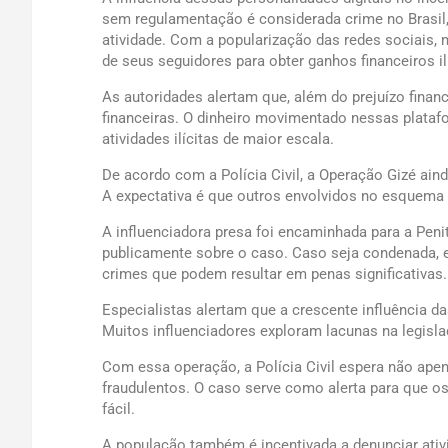
sem regulamentação é considerada crime no Brasil
atividade. Com a popularização das redes sociais, m
de seus seguidores para obter ganhos financeiros il
As autoridades alertam que, além do prejuízo finan
financeiras. O dinheiro movimentado nessas platafor
atividades ilícitas de maior escala.
De acordo com a Polícia Civil, a Operação Gizé ain
A expectativa é que outros envolvidos no esquema 
A influenciadora presa foi encaminhada para a Pen
publicamente sobre o caso. Caso seja condenada, e
crimes que podem resultar em penas significativas.
Especialistas alertam que a crescente influência d
Muitos influenciadores exploram lacunas na legisla
Com essa operação, a Polícia Civil espera não ape
fraudulentos. O caso serve como alerta para que 
fácil.
A população também é incentivada a denunciar ati