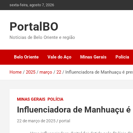
sexta-feira, agosto 7, 2026
PortalBO
Notícias de Belo Oriente e região
Belo Oriente
Vale do Aço
Minas Gerais
Polícia
Home
2025
março
22
Influenciadora de Manhuaçu é pres
MINAS GERAIS
POLÍCIA
Influenciadora de Manhuaçu é p
22 de março de 2025
portal